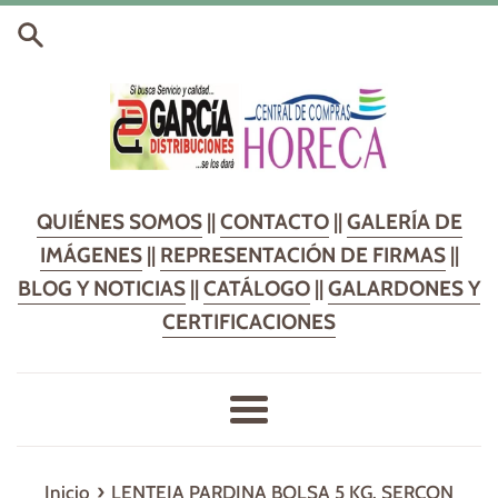
Ir
directamente
al
contenido
QUIÉNES SOMOS
||
CONTACTO
||
GALERÍA DE
IMÁGENES
||
REPRESENTACIÓN DE FIRMAS
||
BLOG Y NOTICIAS
||
CATÁLOGO
||
GALARDONES Y
CERTIFICACIONES
Más
›
Inicio
LENTEJA PARDINA BOLSA 5 KG. SERCON