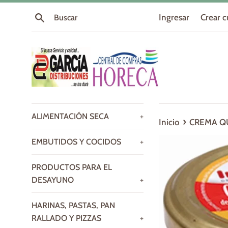
Ir
Buscar
Ingresar
Crear 
directamente
al
contenido
ALIMENTACIÓN SECA
+
›
Inicio
CREMA QU
EMBUTIDOS Y COCIDOS
+
PRODUCTOS PARA EL
DESAYUNO
+
HARINAS, PASTAS, PAN
RALLADO Y PIZZAS
+