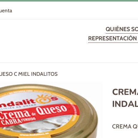
cuenta
QUIÉNES S
REPRESENTACIÓN 
ESO C MIEL INDALITOS
CREM
INDA
Precio
CREMA QU
habitual