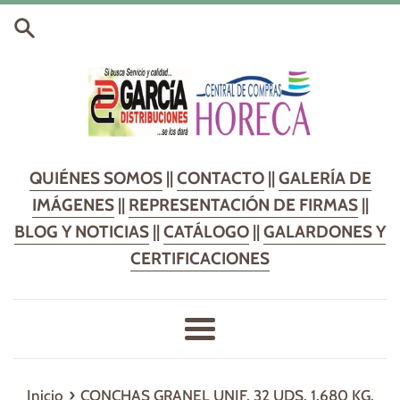
Ir
directamente
al
contenido
QUIÉNES SOMOS
||
CONTACTO
||
GALERÍA DE
IMÁGENES
||
REPRESENTACIÓN DE FIRMAS
||
BLOG Y NOTICIAS
||
CATÁLOGO
||
GALARDONES Y
CERTIFICACIONES
Más
›
Inicio
CONCHAS GRANEL UNIF. 32 UDS. 1,680 KG.