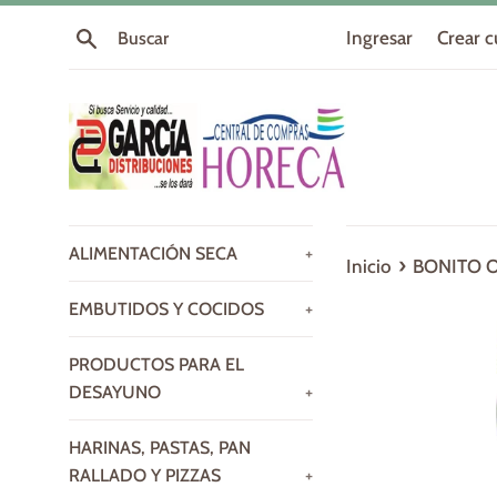
Ir
Buscar
Ingresar
Crear 
directamente
al
contenido
ALIMENTACIÓN SECA
+
›
Inicio
BONITO O
EMBUTIDOS Y COCIDOS
+
PRODUCTOS PARA EL
DESAYUNO
+
HARINAS, PASTAS, PAN
RALLADO Y PIZZAS
+