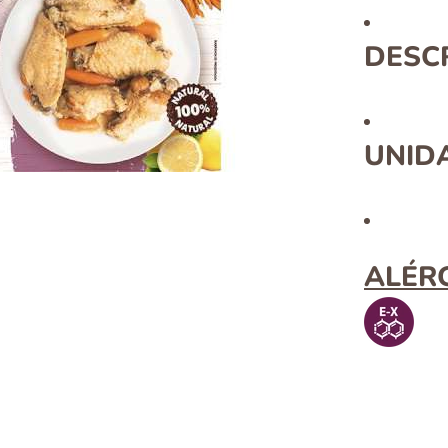
DESCR
UNID
ALÉR